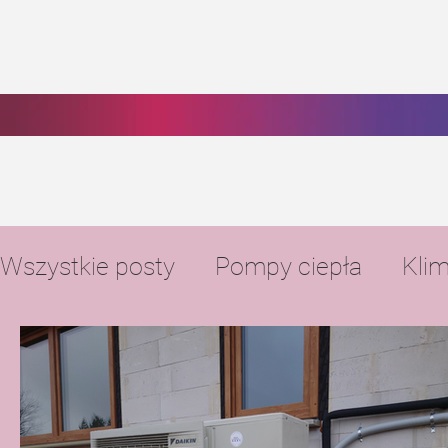
Wszystkie posty
Pompy ciepła
Klim
Ogrzewanie podłogowe