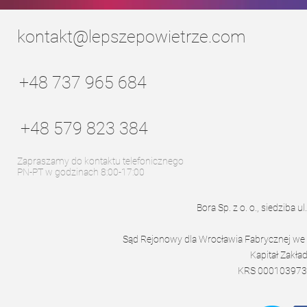
kontakt@lepszepowietrze.com
+48 737 965 684
+48 579 823 384
Zapraszamy do kontaktu telefonicznego
PN-PT w godzinach 8:00-17:00
Bora Sp. z o. o., siedziba 
Sąd Rejonowy dla Wrocławia Fabrycznej we
Kapitał Zakł
KRS 000103973