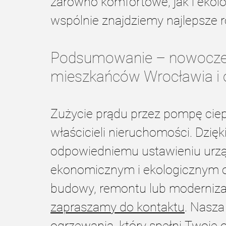
zarówno komfortowe, jak i ekolo
wspólnie znajdziemy najlepsze 
Podsumowanie – nowoczes
mieszkańców Wrocławia i o
Zużycie prądu przez pompę ciepła
właścicieli nieruchomości. Dzię
odpowiedniemu ustawieniu urzą
ekonomicznym i ekologicznym og
budowy, remontu lub modernizac
zapraszamy do kontaktu
. Nasza
ogrzewania, który spełni Twoje 