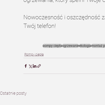
Nowoczesność i oszczędność zac
Twój telefon!
pompy ciepła
ogrzewanie
ekologia
montaż p
Pompy ciepła
Ostatnie posty