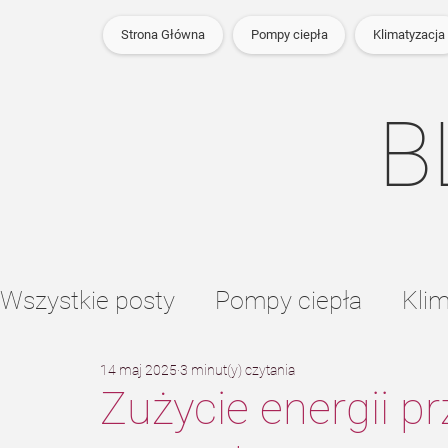
Strona Główna
Pompy ciepła
Klimatyzacja
B
Wszystkie posty
Pompy ciepła
Klim
14 maj 2025
3 minut(y) czytania
Ogrzewanie podłogowe
Zużycie energii p