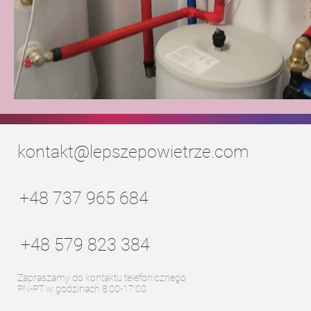
kontakt@lepszepowietrze.com
+48 737 965 684
+48 579 823 384
Zapraszamy do kontaktu telefonicznego
PN-PT w godzinach 8:00-17:00