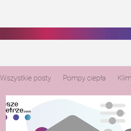
Wszystkie posty
Pompy ciepła
Klim
Ogrzewanie podłogowe