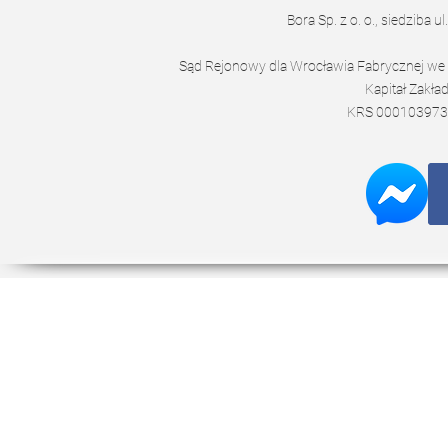
Bora Sp. z o. o., siedziba 
Sąd Rejonowy dla Wrocławia Fabrycznej we
Kapitał Zakł
KRS 000103973