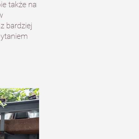
e także na 
w 
z bardziej 
pytaniem 