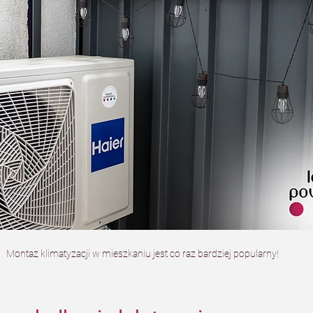
Montaż klimatyzacji w mieszkaniu jest co raz bardziej popularny!