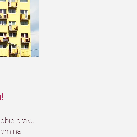
!
obie braku 
wym na 