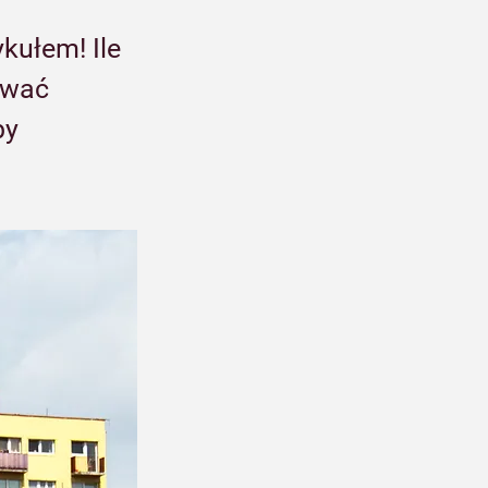
kułem! Ile 
ować 
by 