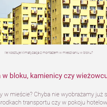
Ile kosztuje klimatyzacja z montażem w mieszkaniu w bloku?
a w bloku, kamienicy czy wieżowcu
y w mieście? Chyba nie wyobrażamy już s
 środkach transportu czy w pokoju hotelo