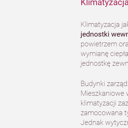
Klimatyzacja
Klimatyzacja j
jednostki wewn
powietrzem ora
wymianę ciepła
jednostkę zewn
Budynki zarząd
Mieszkaniowe 
klimatyzacji z
zamocowana tyl
Jednak wytyczn