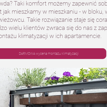
wda? Taki komfort możemy zapewnić sobi
t jak mieszkamy w mieszkaniu - w bloku, 
ieżowcu. Takie rozwiązanie staje się cora
dzo wielu klientów zwraca się do nas z za
tażu klimatyzacji w ich apartamencie.
DARMOWA wycena montażu klimatyzacji