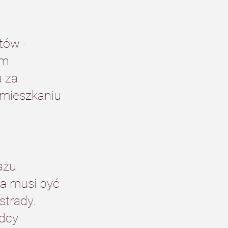
tów - 
m 
 za 
 mieszkaniu 
 
ażu 
na musi być 
trady. 
dcy 