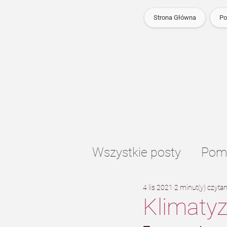
Strona Główna
Po
Wszystkie posty
Pomp
4 lis 2021
2 minut(y) czytan
Ogrzewanie podłog
Klimaty