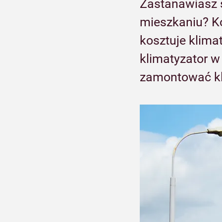
Zastanawiasz 
mieszkaniu? Ko
kosztuje klima
klimatyzator w
zamontować kl