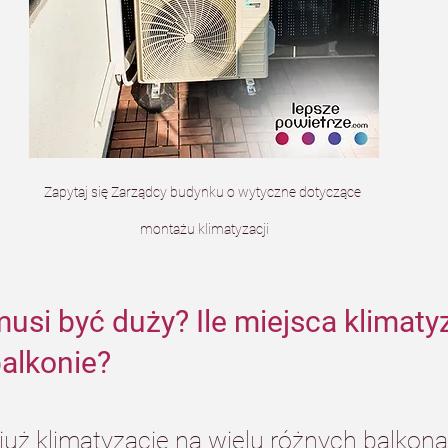
Zapytaj się Zarządcy budynku o wytyczne dotyczące 
montażu klimatyzacji
usi być duży? Ile miejsca klimatyz
balkonie?
uż klimatyzację na wielu różnych balkona