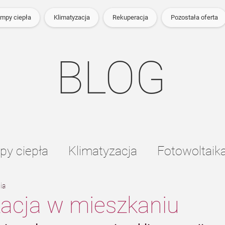
mpy ciepła
Klimatyzacja
Rekuperacja
Pozostała oferta
BLOG
y ciepła
Klimatyzacja
Fotowoltaik
ia
owe
zacja w mieszkaniu