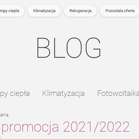
mpy ciepła
Klimatyzacja
Rekuperacja
Pozostała oferta
BLOG
y ciepła
Klimatyzacja
Fotowoltaik
tania
owe
promocja 2021/2022
2