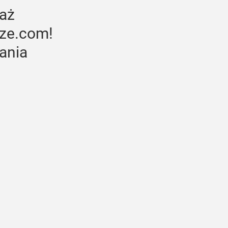
aż 
rze.com! 
ania 