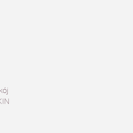
ój 
KIN 