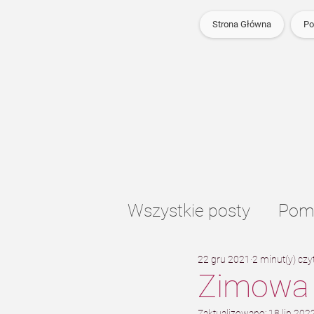
Strona Główna
Po
Wszystkie posty
Pomp
22 gru 2021
2 minut(y) czy
Ogrzewanie podłog
Zimowa 
Zaktualizowano:
18 lip 202