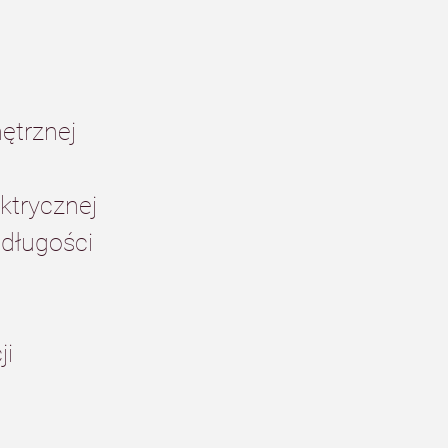
nętrznej
ektrycznej
 długości
ji