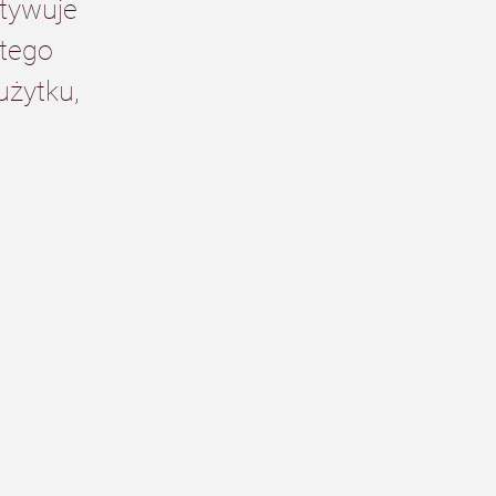
tywuje 
tego 
użytku, 