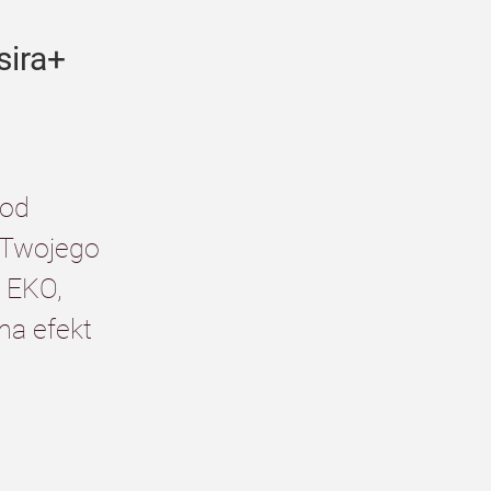
sira+
od 
 Twojego 
 EKO, 
a efekt 