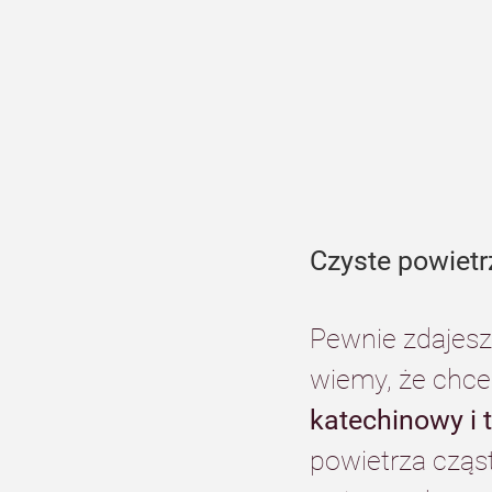
Czyste powietr
Pewnie zdajesz 
wiemy, że chces
katechinowy i
powietrza cząst